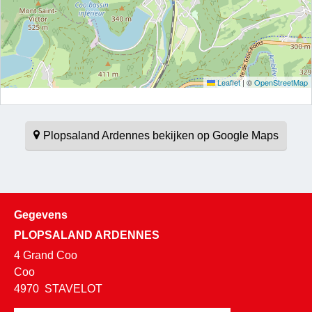
Leaflet
|
©
OpenStreetMap
Plopsaland Ardennes bekijken op Google Maps
Gegevens
PLOPSALAND ARDENNES
4 Grand Coo
Coo
4970
STAVELOT