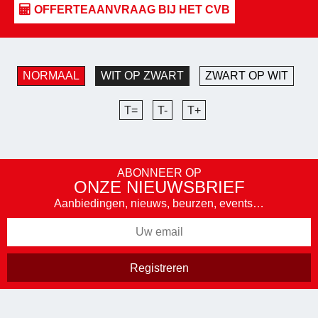
NORMAAL
WIT OP ZWART
ZWART OP WIT
T=
T-
T+
ABONNEER OP
ONZE NIEUWSBRIEF
Aanbiedingen, nieuws, beurzen, events…