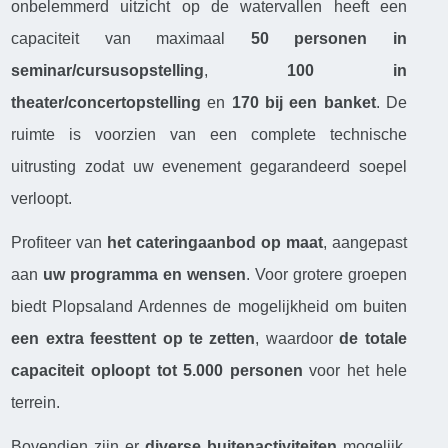
onbelemmerd uitzicht op de watervallen heeft een
capaciteit van maximaal
50 personen in
seminar/cursusopstelling
,
100 in
theater/concertopstelling
en
170 bij een banket
. De
ruimte is voorzien van een complete technische
uitrusting zodat uw evenement gegarandeerd soepel
verloopt.
Profiteer van
het cateringaanbod op maat
, aangepast
aan
uw programma en wensen
. Voor grotere groepen
biedt Plopsaland Ardennes de mogelijkheid om buiten
een extra feesttent op te zetten
, waardoor
de totale
capaciteit oploopt tot 5.000 personen
voor het hele
terrein.
Bovendien zijn er
diverse buitenactiviteiten
mogelijk.