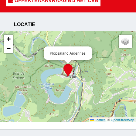
LOCATIE
+
−
Plopsaland Ardennes
Leaflet
|
©
OpenStreetMap