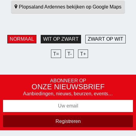
Plopsaland Ardennes bekijken op Google Maps
NORMAAL
WIT OP ZWART
ZWART OP WIT
T=
T-
T+
ABONNEER OP
ONZE NIEUWSBRIEF
Aanbiedingen, nieuws, beurzen, events…