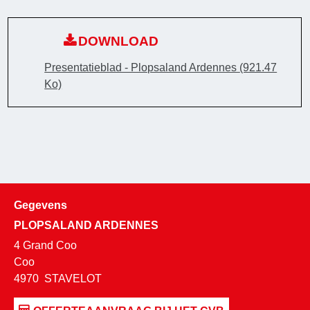
DOWNLOAD
Presentatieblad - Plopsaland Ardennes
(921.47
Ko)
Gegevens
PLOPSALAND ARDENNES
4 Grand Coo
Coo
4970
STAVELOT