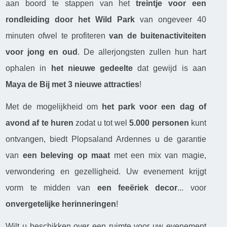
aan boord te stappen van het
treintje voor een
rondleiding door het Wild Park
van ongeveer 40
minuten ofwel te profiteren
van de buitenactiviteiten
voor jong en oud
. De allerjongsten zullen hun hart
ophalen in
het nieuwe gedeelte
dat gewijd is aan
Maya de Bij met 3 nieuwe attracties
!
Met de mogelijkheid om
het park voor een dag of
avond af te huren
zodat u tot wel
5.000 personen
kunt
ontvangen, biedt Plopsaland Ardennes u de garantie
van
een beleving op maat
met een mix van magie,
verwondering en gezelligheid. Uw evenement krijgt
vorm te midden van
een feeëriek decor
... voor
onvergetelijke herinneringen
!
Wilt u beschikken over een ruimte voor uw evenement