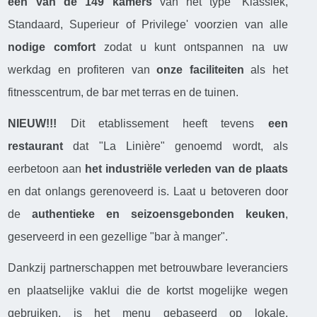
een van de 149 kamers
van het type ‘Klassiek,
Standaard, Superieur of Privilege' voorzien van alle
nodige comfort
zodat u kunt ontspannen na uw
werkdag en profiteren van
onze faciliteiten
als het
fitnesscentrum, de bar met terras en de tuinen.
NIEUW!!!
Dit etablissement heeft tevens
een
restaurant
dat "La Linière" genoemd wordt, als
eerbetoon aan
het industriële verleden van de plaats
en dat onlangs gerenoveerd is. Laat u betoveren door
de
authentieke en seizoensgebonden keuken
,
geserveerd in een gezellige "bar à manger".
Dankzij partnerschappen met betrouwbare leveranciers
en plaatselijke vaklui die de kortst mogelijke wegen
gebruiken, is het menu gebaseerd op lokale,