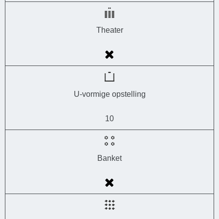
Theater
U-vormige opstelling
10
Banket