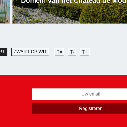
Domein van het Château de Mod
RT
ZWART OP WIT
T=
T-
T+