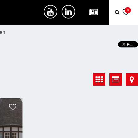
0
zen