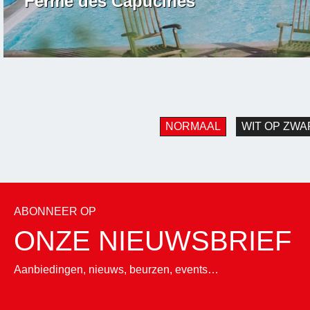
Ferme des Capucines
NORMAAL
WIT OP ZWA
ABONNEER OP
ONZE NIEUWSBRIEF
Aanbiedingen, nieuws, beurzen, events…